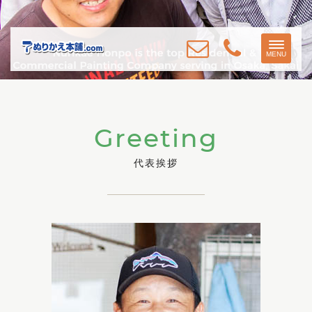
Toggle
MENU
navigat
Greeting
代表挨拶